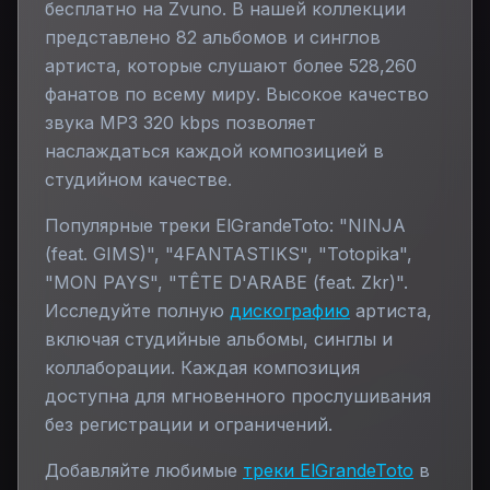
бесплатно на Zvuno. В нашей коллекции
представлено
82
альбомов и синглов
артиста, которые слушают более
528,260
фанатов по всему миру. Высокое качество
звука MP3 320 kbps позволяет
наслаждаться каждой композицией в
студийном качестве.
Популярные треки
ElGrandeToto
:
"NINJA
(feat. GIMS)", "4FANTASTIKS", "Totopika",
"MON PAYS", "TÊTE D'ARABE (feat. Zkr)"
.
Исследуйте полную
дискографию
артиста,
включая студийные альбомы, синглы и
коллаборации. Каждая композиция
доступна для мгновенного прослушивания
без регистрации и ограничений.
Добавляйте любимые
треки
ElGrandeToto
в