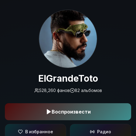
ElGrandeToto
ElGrandeToto
528,260
фанов
82
альбомов
Воспроизвести
В избранное
Радио