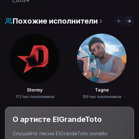
2024
Похожие исполнители
Previous 
Next
Stormy
Tagne
172 тыс поклонников
159 тыс поклонников
О артисте
ElGrandeToto
Слушайте песни
ElGrandeToto
онлайн