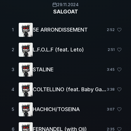
29.11.2024
SALGOAT
5E ARRONDISSEMENT
1
2
:
52
L.F.O.L.F (feat. Leto)
2
2
:
51
STALINE
3
3
:
45
COLTELLINO (feat. Baby Gang)
4
3
:
38
HACHICH/TOSEINA
5
3
:
07
FERNANDEL (with Oli)
6
2
:
35