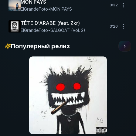
MON PAYS
3:32
ElGrandeToto
•
MON PAYS
TÊTE D'ARABE (feat. Zkr)
3:20
ElGrandeToto
•
SALGOAT (Vol. 2)
Популярный релиз