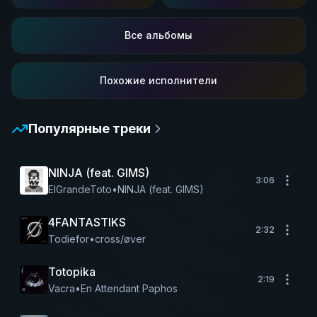
Все альбомы
Похожие исполнители
Популярные треки
NINJA (feat. GIMS)
3:06
ElGrandeToto
•
NINJA (feat. GIMS)
4FANTASTIKS
2:32
Todiefor
•
cross/øver
Totopika
2:19
Vacra
•
En Attendant Paphos