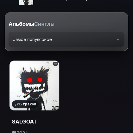
Альбомы
Синглы
Самое популярное
15
треков
SALGOAT