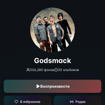
Godsmack
Godsmack
506,280
фанов
30
альбомов
Воспроизвести
В избранное
Радио