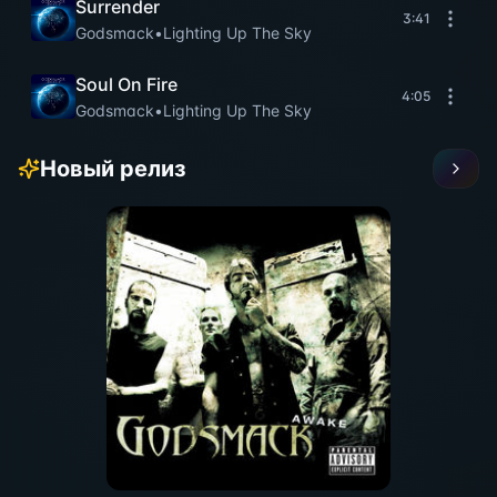
Surrender
3:41
Godsmack
•
Lighting Up The Sky
Soul On Fire
4:05
Godsmack
•
Lighting Up The Sky
Новый релиз