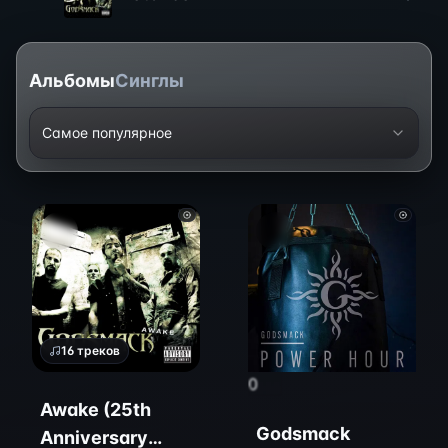
Альбомы
Синглы
Самое популярное
16
треков
0
Awake (25th
Godsmack
Anniversary