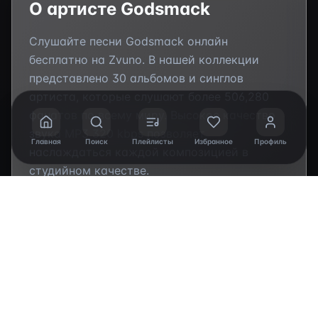
О артисте
Godsmack
Слушайте песни
Godsmack
онлайн
бесплатно на Zvuno. В нашей коллекции
представлено
30
альбомов и синглов
артиста, которые слушают более
506,280
фанатов по всему миру. Высокое качество
звука MP3 320 kbps позволяет
Главная
Поиск
Плейлисты
Избранное
Профиль
наслаждаться каждой композицией в
студийном качестве.
Популярные треки
Godsmack
:
"I Stand Alone
(From "The Scorpion King" Soundtrack)",
"Awake", "Voodoo", "Surrender", "Soul On Fire"
.
Исследуйте полную
дискографию
артиста,
включая студийные альбомы, синглы и
коллаборации. Каждая композиция
доступна для мгновенного прослушивания