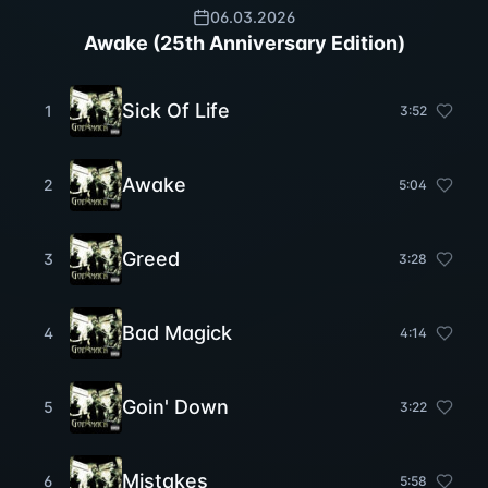
06.03.2026
Awake (25th Anniversary Edition)
Sick Of Life
1
3
:
52
Awake
2
5
:
04
Greed
3
3
:
28
Bad Magick
4
4
:
14
Goin' Down
5
3
:
22
Mistakes
6
5
:
58