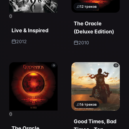
12
треков
0
The Oracle
Live & Inspired
(Deluxe Edition)
2012
2010
16
треков
0
Good Times, Bad
The Oracle