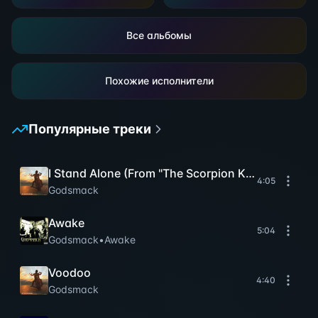
Все альбомы
Похожие исполнители
Популярные треки
I Stand Alone (From "The Scorpion King" Soundtr
4:05
Godsmack
Awake
5:04
Godsmack
•
Awake
Voodoo
4:40
Godsmack