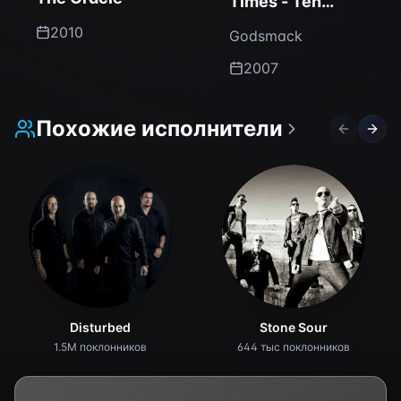
Times - Ten
Years of
2010
Godsmack
Godsmack
2007
Похожие исполнители
Previous 
Next 
Disturbed
Stone Sour
1.5M поклонников
644 тыс поклонников