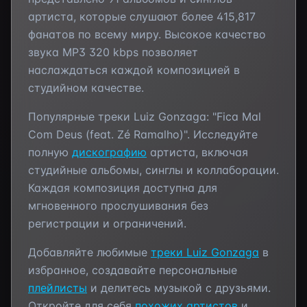
артиста, которые слушают более
415,817
фанатов по всему миру. Высокое качество
звука MP3 320 kbps позволяет
наслаждаться каждой композицией в
студийном качестве.
Популярные треки
Luiz Gonzaga
:
"Fica Mal
Com Deus (feat. Zé Ramalho)"
. Исследуйте
полную
дискографию
артиста, включая
студийные альбомы, синглы и коллаборации.
Каждая композиция доступна для
мгновенного прослушивания без
регистрации и ограничений.
Добавляйте любимые
треки
Luiz Gonzaga
в
избранное, создавайте персональные
плейлисты
и делитесь музыкой с друзьями.
Откройте для себя
похожих артистов
и