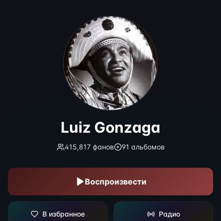
Luiz Gonzaga
Luiz Gonzaga
415,817
фанов
91
альбомов
Воспроизвести
В избранное
Радио