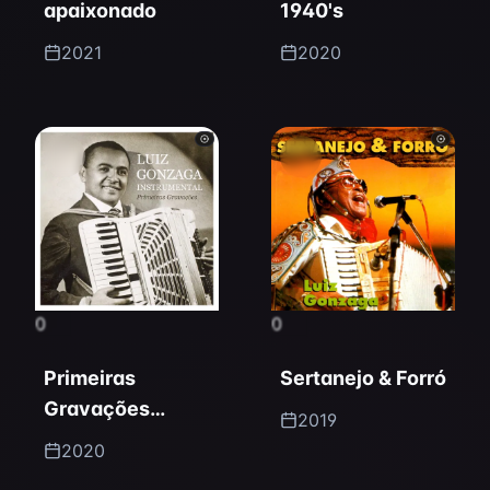
apaixonado
1940's
2021
2020
0
0
Primeiras
Sertanejo & Forró
Gravações
2019
Instrumental
2020