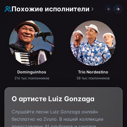
Похожие исполнители
Previous 
Next 
Dominguinhos
Trio Nordestino
216 тыс поклонников
58 тыс поклонников
О артисте
Luiz Gonzaga
Слушайте песни
Luiz Gonzaga
онлайн
бесплатно на Zvuno. В нашей коллекции
представлено
91
альбомов и синглов