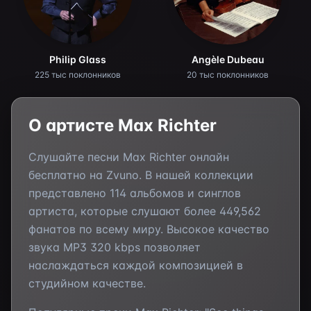
Philip Glass
Angèle Dubeau
225 тыс поклонников
20 тыс поклонников
О артисте
Max Richter
Слушайте песни
Max Richter
онлайн
бесплатно на Zvuno. В нашей коллекции
представлено
114
альбомов и синглов
артиста, которые слушают более
449,562
фанатов по всему миру. Высокое качество
звука MP3 320 kbps позволяет
наслаждаться каждой композицией в
студийном качестве.