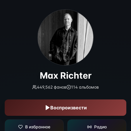
Max Richter
Max Richter
449,562
фанов
114
альбомов
Воспроизвести
В избранное
Радио