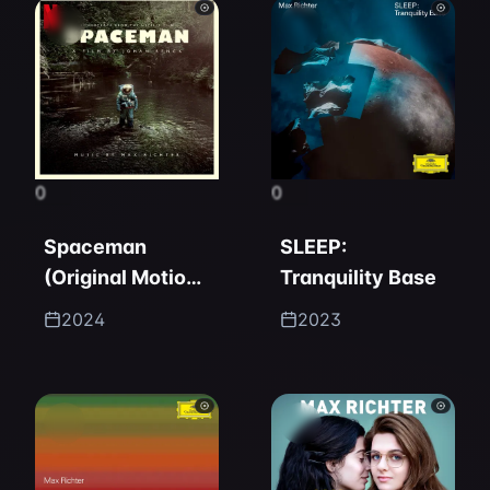
0
0
Spaceman
SLEEP:
(Original Motion
Tranquility Base
Picture
2024
2023
Soundtrack)