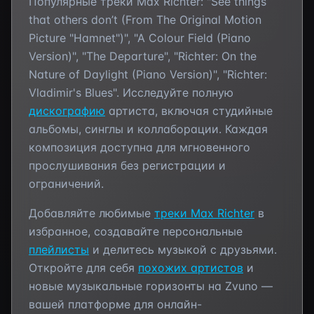
Популярные треки
Max Richter
:
"See things
that others don’t (From The Original Motion
Picture "Hamnet")", "A Colour Field (Piano
Version)", "The Departure", "Richter: On the
Nature of Daylight (Piano Version)", "Richter:
Vladimir's Blues"
. Исследуйте полную
дискографию
артиста, включая студийные
альбомы, синглы и коллаборации. Каждая
композиция доступна для мгновенного
прослушивания без регистрации и
ограничений.
Добавляйте любимые
треки
Max Richter
в
избранное, создавайте персональные
плейлисты
и делитесь музыкой с друзьями.
Откройте для себя
похожих артистов
и
новые музыкальные горизонты на Zvuno —
вашей платформе для онлайн-