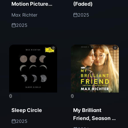
Motion Picture
(Faded)
Soundtrack)
Max Richter
2025
2025
0
0
Sleep Circle
My Brilliant
Friend, Season 4
2025
(Original