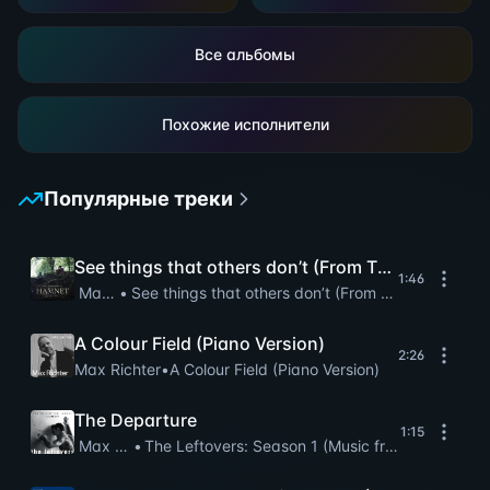
Все альбомы
Похожие исполнители
Популярные треки
See things that others don’t (From The Original 
1:46
Max Richter
•
See things that others don’t (From The Original M
A Colour Field (Piano Version)
2:26
Max Richter
•
A Colour Field (Piano Version)
The Departure
1:15
Max Richter
•
The Leftovers: Season 1 (Music from the HBO Se