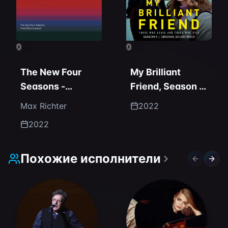
0
0
The New Four
My Brilliant
Seasons -
Friend, Season 3
Vivaldi
(Original
Max Richter
2022
Recomposed
Soundtrack)
2022
Похожие исполнители
Previous 
Next 