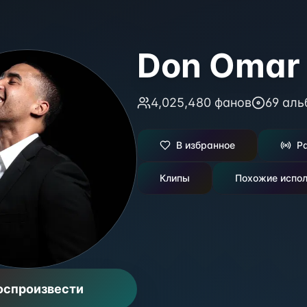
Don Omar
4,025,480
фанов
69
аль
В избранное
Р
Клипы
Похожие испол
оспроизвести