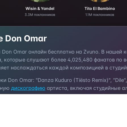
Wisin & Yandel
Tito El Bambino
3.3M поклонников
1.1M поклонников
те
Don Omar
и
Don Omar
онлайн бесплатно на Zvuno. В нашей 
а, которые слушают более
4,025,480
фанатов по в
ляет наслаждаться каждой композицией в студий
еки
Don Omar
:
"Danza Kuduro (Tiësto Remix)", "Dile"
лную
дискографию
артиста, включая студийные а
тупна для мгновенного прослушивания без регис
юбимые
треки
Don Omar
в избранное, создавайте 
ьями. Откройте для себя
похожих артистов
и нов
ме для онлайн-прослушивания музыки.