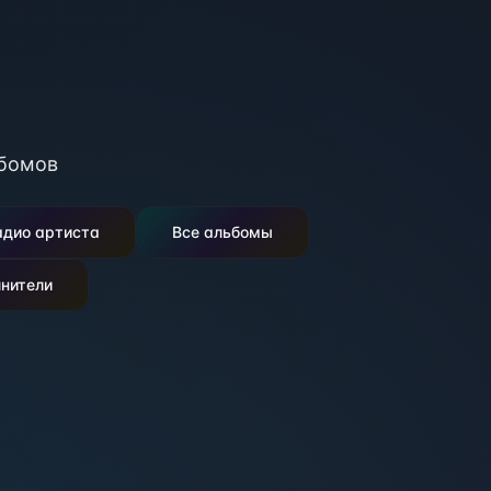
бомов
адио артиста
Все альбомы
нители