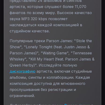
представлено
24
альбомов и синглов
артиста, которые слушают более
11,070
фанатов по всему миру. Высокое качество
звука MP3 320 kbps позволяет
наслаждаться каждой композицией в
студийном качестве.
Популярные треки
Parson James
:
"Stole the
Show", "Lonely Tonight (feat. Justin Jesso &
Parson James)", "Waiting Game", "Tennessee
Whiskey", "Kill My Heart (feat. Parson James &
Qveen Herby)"
. Исследуйте полную
дискографию
артиста, включая студийные
альбомы, синглы и коллаборации. Каждая
композиция доступна для мгновенного
прослушивания без регистрации и
ограничений.