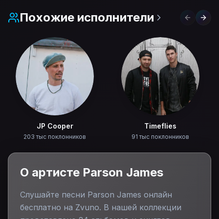
Похожие исполнители
Previous 
Next
JP Cooper
Timeflies
203 тыс поклонников
91 тыс поклонников
О артисте
Parson James
Слушайте песни
Parson James
онлайн
бесплатно на Zvuno. В нашей коллекции