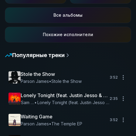
Все альбомы
Похожие исполнители
Популярные треки
Stole the Show
3:52
Parson James
•
Stole the Show
Lonely Tonight (feat. Justin Jesso & Parson James
2:35
Sam Feldt
•
Lonely Tonight (feat. Justin Jesso & Parson Jame
Waiting Game
3:52
Parson James
•
The Temple EP