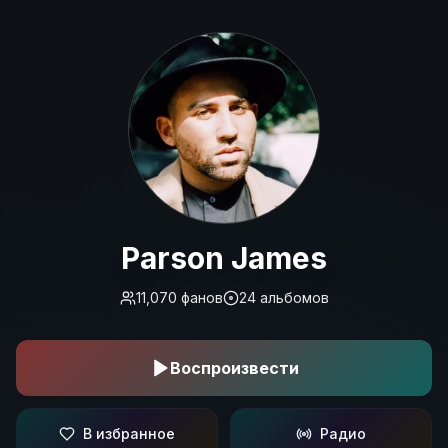
Parson James
Parson James
11,070
фанов
24
альбомов
Воспроизвести
В избранное
Радио