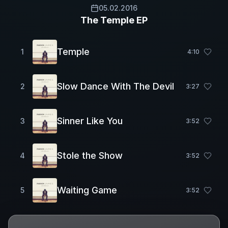
05.02.2016
The Temple EP
Temple
1
4
:
10
Slow Dance With The Devil
2
3
:
27
Sinner Like You
3
3
:
52
Stole the Show
4
3
:
52
Waiting Game
5
3
:
52