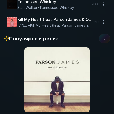
Tennessee Whiskey
4:22
Stan Walker
•
Tennessee Whiskey
Kill My Heart (feat. Parson James & Qveen Herby)
3:13
VINCINT
•
Kill My Heart (feat. Parson James & Qveen Herby
Популярный релиз