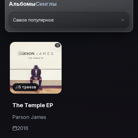
Альбомы
Синглы
Самое популярное
5
треков
The Temple EP
Parson James
2016