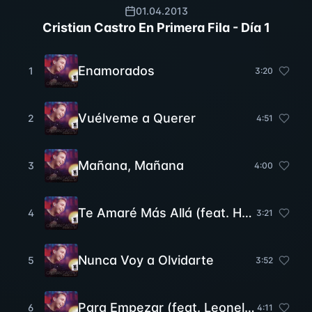
01.04.2013
Cristian Castro En Primera Fila - Día 1
Enamorados
1
3
:
20
Vuélveme a Querer
2
4
:
51
Mañana, Mañana
3
4
:
00
Te Amaré Más Allá (feat. HA-ASH)
4
3
:
21
Nunca Voy a Olvidarte
5
3
:
52
Para Empezar (feat. Leonel García)
6
4
:
11