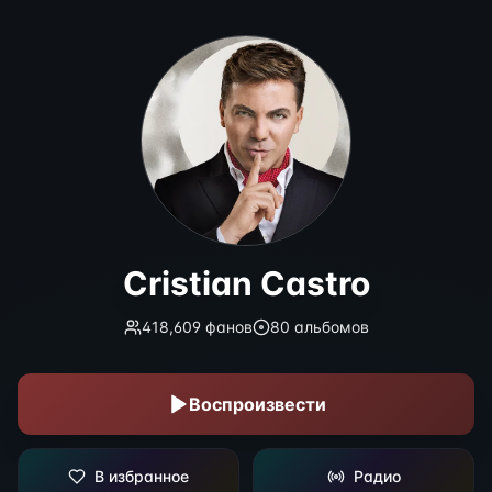
Cristian Castro
Cristian Castro
418,609
фанов
80
альбомов
Воспроизвести
В избранное
Радио