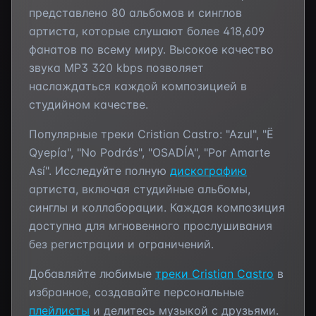
представлено
80
альбомов и синглов
артиста, которые слушают более
418,609
фанатов по всему миру. Высокое качество
звука MP3 320 kbps позволяет
наслаждаться каждой композицией в
студийном качестве.
Популярные треки
Cristian Castro
:
"Azul", "Ё
Qуерíа", "No Podrás", "OSADÍA", "Por Amarte
Así"
. Исследуйте полную
дискографию
артиста, включая студийные альбомы,
синглы и коллаборации. Каждая композиция
доступна для мгновенного прослушивания
без регистрации и ограничений.
Добавляйте любимые
треки
Cristian Castro
в
избранное, создавайте персональные
плейлисты
и делитесь музыкой с друзьями.