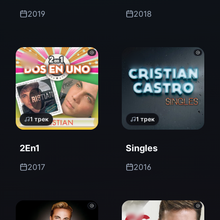
Tributo A José
2019
2018
José
1
трек
1
трек
2En1
Singles
2017
2016