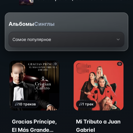
Альбомы
Синглы
Самое популярное
10
треков
1
трек
Gracias Príncipe,
Mi Tributo a Juan
El Más Grande
Gabriel