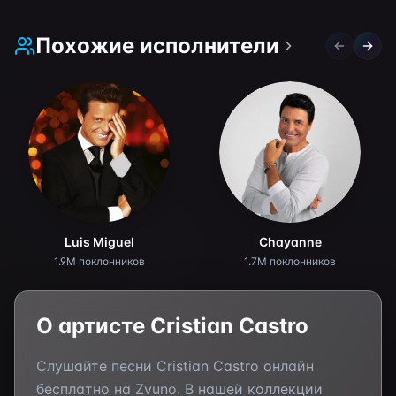
Похожие исполнители
Previous 
Next 
Luis Miguel
Chayanne
1.9M поклонников
1.7M поклонников
О артисте
Cristian Castro
Слушайте песни
Cristian Castro
онлайн
бесплатно на Zvuno. В нашей коллекции