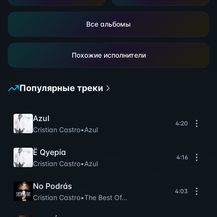
Все альбомы
Похожие исполнители
Популярные треки
Azul
4:20
Cristian Castro
•
Azul
Ё Qуерíа
4:16
Cristian Castro
•
Azul
No Podrás
4:03
Cristian Castro
•
The Best Of…