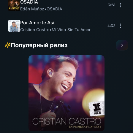
OSADÍA
3:26
Edén Muñoz
•
OSADÍA
Por Amarte Así
4:32
Cristian Castro
•
Mi Vida Sin Tu Amor
Популярный релиз