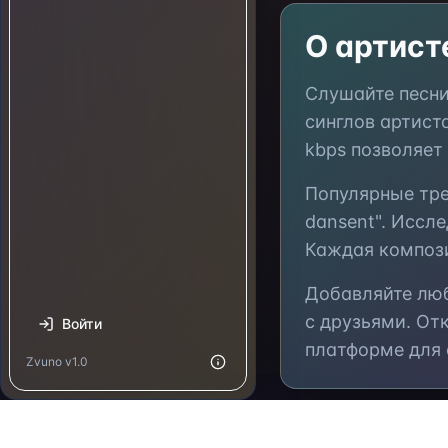
О артис
Слушайте песн
синглов артист
kbps позволяет
Популярные тр
dansent"
. Иссл
Каждая компози
Добавляйте л
с друзьями. От
Войти
платформе для
Zvuno v1.0