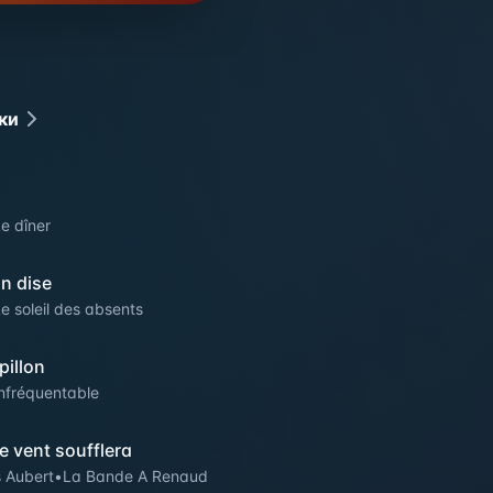
ки
e dîner
n dise
e soleil des absents
pillon
nfréquentable
e vent soufflera
 Aubert
•
La Bande A Renaud