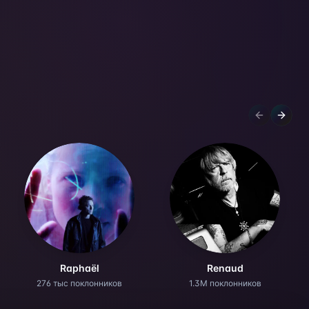
Previous sl
Next s
Raphaël
Renaud
276 тыс поклонников
1.3M поклонников