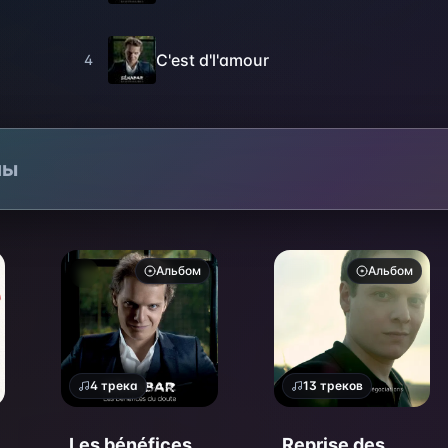
C'est d'l'amour
4
лы
Альбом
Альбом
4
трека
13
треков
Les bénéfices
Reprise des