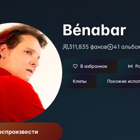
Bénabar
311,835
фанов
41
альбо
В избранное
Р
Клипы
Похожие испол
оспроизвести