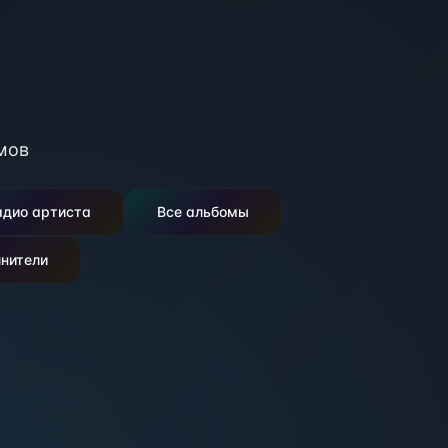
мов
адио артиста
Все альбомы
нители