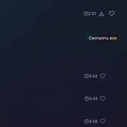
2:51
Смотреть все
3
:
42
3
:
49
3
:
48