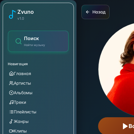
Bénabar
Zvuno
Назад
v1.0
Поиск
Найти музыку
Навигация
Главная
Артисты
Альбомы
Треки
Плейлисты
Жанры
В
Клипы