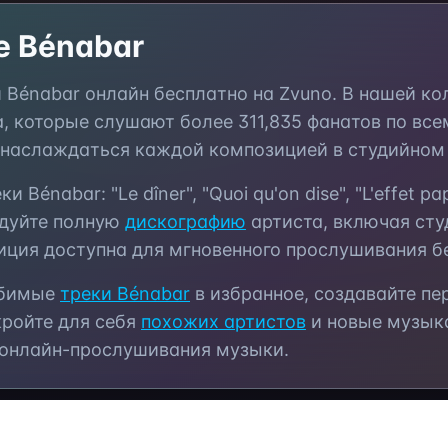
те
Bénabar
и
Bénabar
онлайн бесплатно на Zvuno. В нашей к
а, которые слушают более
311,835
фанатов по все
 наслаждаться каждой композицией в студийном 
еки
Bénabar
:
"Le dîner", "Quoi qu'on dise", "L'effet pap
едуйте полную
дискографию
артиста, включая сту
ция доступна для мгновенного прослушивания бе
юбимые
треки
Bénabar
в избранное, создавайте п
кройте для себя
похожих артистов
и новые музык
 онлайн-прослушивания музыки.