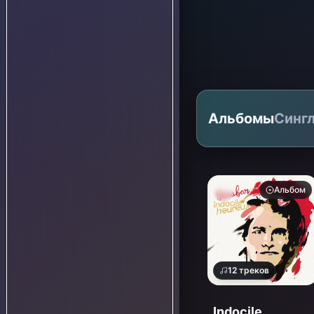
Альбомы
Синг
Альбом
12
треков
Indocile