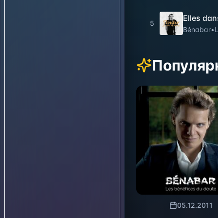
Elles dan
5
Bénabar
•
L
Популяр
05.12.2011