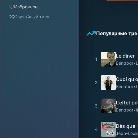
Избранное
Случайный трек
Популярные тре
Le dîner
1
Bénabar
•
L
Quoi qu'o
2
Bénabar
•
L
L'effet pa
3
Bénabar
•
I
Dès que l
4
Jean-Louis