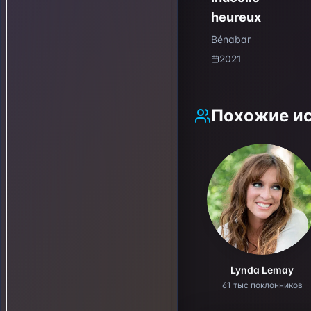
heureux
Bénabar
2021
Похожие и
Lynda Lemay
61 тыс поклонников