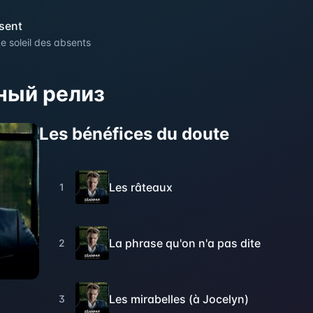
sent
e soleil des absents
ный релиз
Les bénéfices du doute
Les râteaux
1
La phrase qu'on n'a pas dite
2
Les mirabelles (à Jocelyn)
3