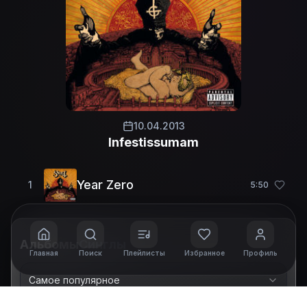
10.04.2013
Infestissumam
Year Zero
1
5
:
50
Альбомы
Синглы
Главная
Поиск
Плейлисты
Избранное
Профиль
Самое популярное