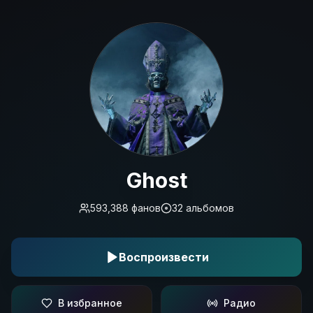
Ghost
Ghost
593,388
фанов
32
альбомов
Воспроизвести
В избранное
Радио