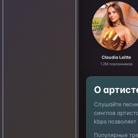
Claudia Leitte
1.2M поклонников
О артис
Слушайте песн
синглов артист
kbps позволяет
Популярные тр