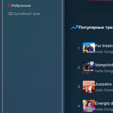
Избранное
Случайный трек
Популярные тре
Por Intei
1
Ivete Sang
Vampirin
2
Ivete Sang
Juazeiro 
3
João Gom
Energia 
4
Ivete Sang