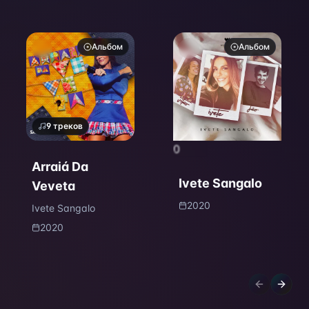
Альбом
Альбом
9
треков
0
Arraiá Da
Ivete Sangalo
Veveta
2020
Ivete Sangalo
2020
Previous sl
Next s