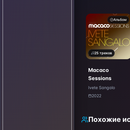
Альбом
25
треков
Macaco
Sessions
Ivete Sangalo
2022
Похожие и