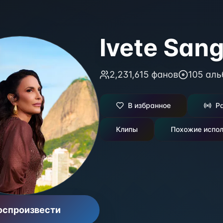
Ivete San
2,231,615
фанов
105
аль
В избранное
Р
Клипы
Похожие испол
оспроизвести