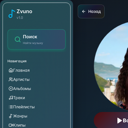
Ivete Sangalo
Zvuno
Назад
v1.0
Поиск
Найти музыку
Навигация
Главная
Артисты
Альбомы
Треки
Плейлисты
Жанры
В
Клипы