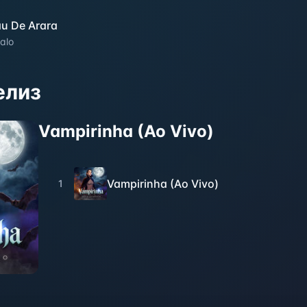
au De Arara
alo
елиз
Vampirinha (Ao Vivo)
Vampirinha (Ao Vivo)
1