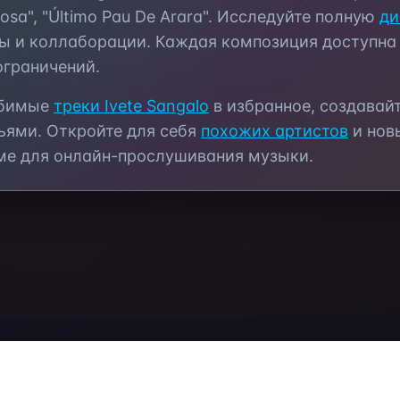
osa", "Último Pau De Arara"
. Исследуйте полную
ди
ы и коллаборации. Каждая композиция доступна
ограничений.
юбимые
треки
Ivete Sangalo
в избранное, создавай
ьями. Откройте для себя
похожих артистов
и нов
ме для онлайн-прослушивания музыки.