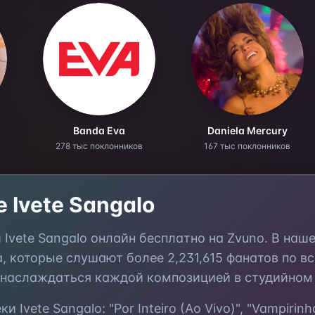
Banda Eva
Daniela Mercury
278 тыс поклонников
167 тыс поклонников
те
Ivete Sangalo
и
Ivete Sangalo
онлайн бесплатно на Zvuno. В наш
а, которые слушают более
2,231,615
фанатов по вс
 наслаждаться каждой композицией в студийном 
еки
Ivete Sangalo
:
"Por Inteiro (Ao Vivo)", "Vampirinh