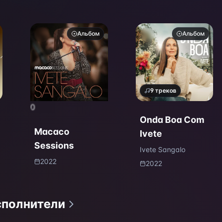
Do Amor / Num
Corpo Só (Ao
Альбом
Альбом
Vivo)
9
треков
0
Onda Boa Com
Macaco
Ivete
Sessions
Ivete Sangalo
2022
2022
сполнители