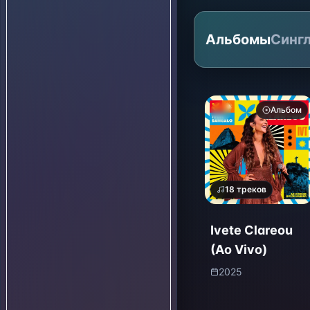
Альбомы
Синг
Альбом
18
треков
Ivete Clareou
(Ao Vivo)
2025