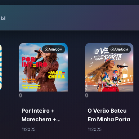
лы
Альбом
Альбом
0
0
Por Inteiro +
O Verão Bateu
Marechera +
Em Minha Porta
Faz Tempo / Me
2025
2025
Abraça + Maça