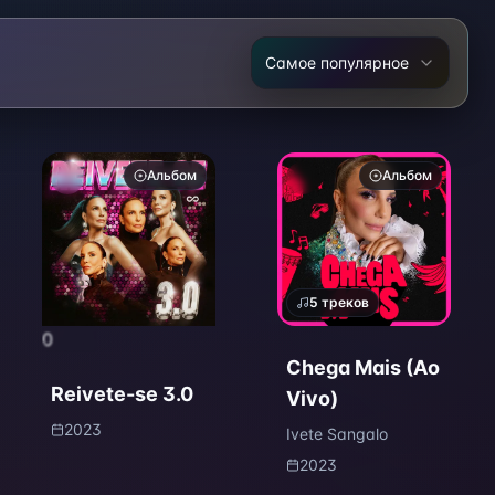
Самое популярное
Альбом
Альбом
5
треков
0
Chega Mais (Ao
Reivete-se 3.0
Vivo)
2023
Ivete Sangalo
2023