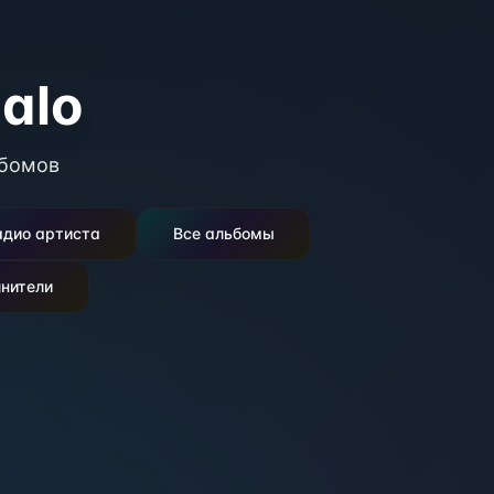
galo
бомов
адио артиста
Все альбомы
нители