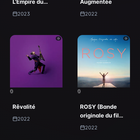
L'Empire du
Augmentée
Milieu (Bande
2023
2022
originale du film)
0
0
Rêvalité
ROSY (Bande
originale du film-
2022
documentaire)
2022