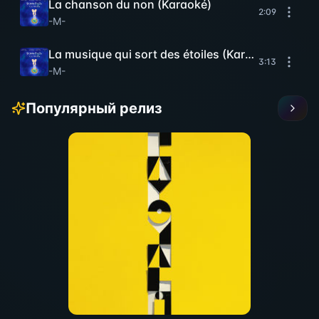
La chanson du non (Karaoké)
2:09
-M-
La musique qui sort des étoiles (Karaoké)
3:13
-M-
Популярный релиз