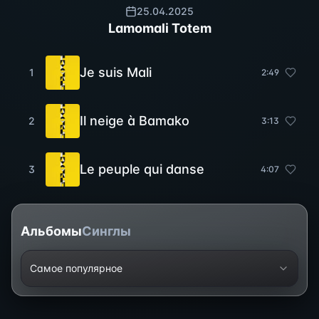
25.04.2025
Lamomali Totem
Je suis Mali
1
2
:
49
Il neige à Bamako
2
3
:
13
Le peuple qui danse
3
4
:
07
Альбомы
Синглы
Самое популярное