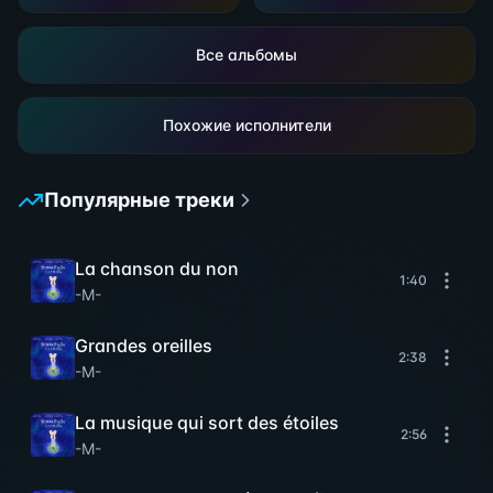
Все альбомы
Похожие исполнители
Популярные треки
La chanson du non
1:40
-M-
Grandes oreilles
2:38
-M-
La musique qui sort des étoiles
2:56
-M-