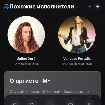
Похожие исполнители
Previous 
Next 
Julien Doré
Vanessa Paradis
1.4M поклонников
440 тыс поклонников
О артисте
-M-
Слушайте песни
-M-
онлайн бесплатно на
Zvuno. В нашей коллекции представлено
97
альбомов и синглов артиста, которые