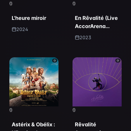
0
0
L'heure miroir
En Rêvalité (Live
AccorArena
2024
2023)
2023
0
0
Astérix & Obélix :
Rêvalité