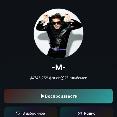
-M-
-M-
745,939
фанов
97
альбомов
Воспроизвести
В избранное
Радио