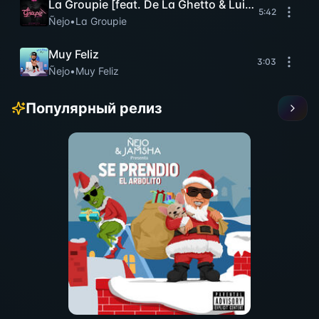
La Groupie [feat. De La Ghetto & Luigi 21 Plus &
5:42
Ñejo
•
La Groupie
Muy Feliz
3:03
Ñejo
•
Muy Feliz
Популярный релиз