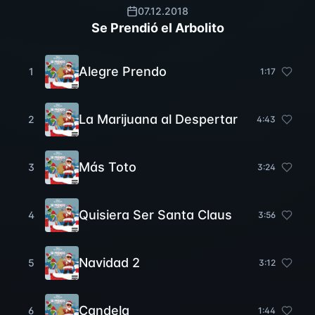
07.12.2018
Se Prendió el Arbolito
Alegre Prendo
1
1
:
17
La Marijuana al Despertar
2
4
:
43
Más Toto
3
3
:
24
Quisiera Ser Santa Claus
4
3
:
56
Navidad 2
5
3
:
12
Candela
6
1
:
44