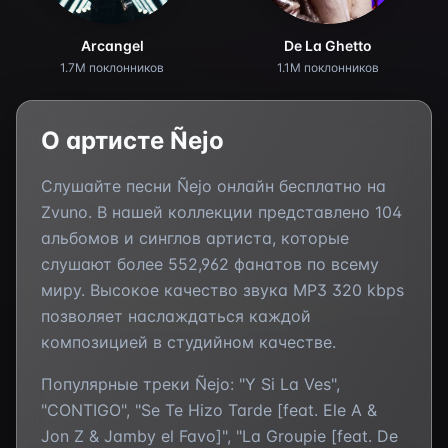
Arcangel
De La Ghetto
1.7M поклонников
1.1M поклонников
О артисте
Ñejo
Слушайте песни
Ñejo
онлайн бесплатно на
Zvuno. В нашей коллекции представлено
104
альбомов и синглов артиста, которые
слушают более
552,962
фанатов по всему
миру. Высокое качество звука MP3 320 kbps
позволяет наслаждаться каждой
композицией в студийном качестве.
Популярные треки
Ñejo
:
"Y Si La Ves",
"CONTIGO", "Se Te Hizo Tarde [feat. Ele A &
Jon Z & Jamby el Favo]", "La Groupie [feat. De