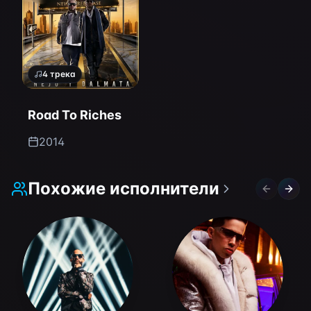
4
трека
Road To Riches
2014
Похожие исполнители
Previous 
Next 