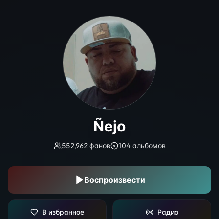
Ñejo
Ñejo
552,962
фанов
104
альбомов
Воспроизвести
В избранное
Радио