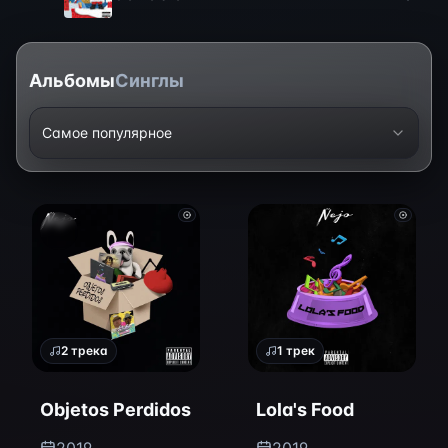
Альбомы
Синглы
Самое популярное
2
трека
1
трек
Objetos Perdidos
Lola's Food