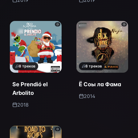
2019
2019
8
треков
8
треков
Se Prendió el
Ё Соы ла Фама
Arbolito
2014
2018