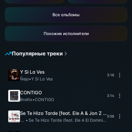
Все альбомы
Похожие исполнители
Популярные треки
Y Si La Ves
3:18
Ñejo
•
Y Si La Ves
CONTIGO
3:14
BroKix
•
CONTIGO
Se Te Hizo Tarde [feat. Ele A & Jon Z & Jamby el 
5:58
Ñejo
•
Se Te Hizo Tarde (feat. Ele A El Dominio, Jon Z & Ja